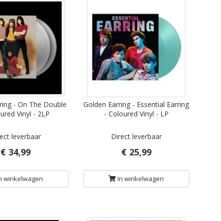
hoog
sortere
ring - On The Double
Golden Earring - Essential Earring
ured Vinyl - 2LP
- Coloured Vinyl - LP
ect leverbaar
Direct leverbaar
€ 34,99
€ 25,99
n winkelwagen
In winkelwagen