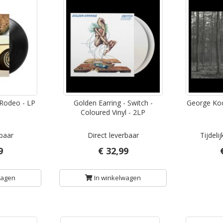
 Rodeo - LP
Golden Earring - Switch -
George Koo
Coloured Vinyl - 2LP
rbaar
Direct leverbaar
Tijdeli
9
€ 32,99
wagen
In winkelwagen