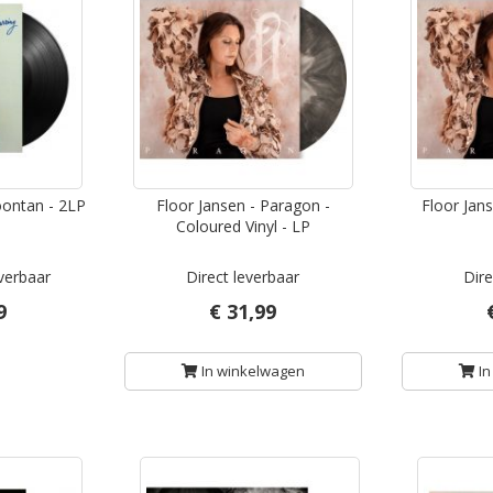
oontan - 2LP
Floor Jansen - Paragon -
Floor Jan
Coloured Vinyl - LP
everbaar
Direct leverbaar
Dire
9
€ 31,99
In winkelwagen
In