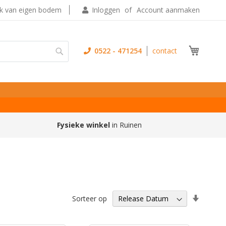
ek van eigen bodem
Inloggen
Account aanmaken
Winkel
0522 - 471254
contact
Zoek
Fysieke winkel
in Ruinen
Van
Sorteer op
laag
naar