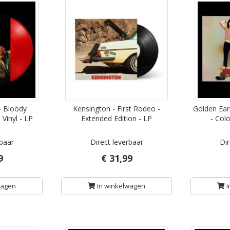
- Bloody
Kensington - First Rodeo -
Golden Ear
Vinyl - LP
Extended Edition - LP
- Colo
rbaar
Direct leverbaar
Dir
9
€ 31,99
wagen
In winkelwagen
I