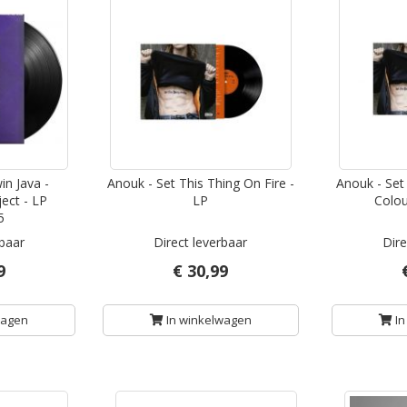
in Java -
Anouk - Set This Thing On Fire -
Anouk - Set 
ject - LP
LP
Colou
5
rbaar
Direct leverbaar
Dire
9
€ 30,99
wagen
In winkelwagen
In