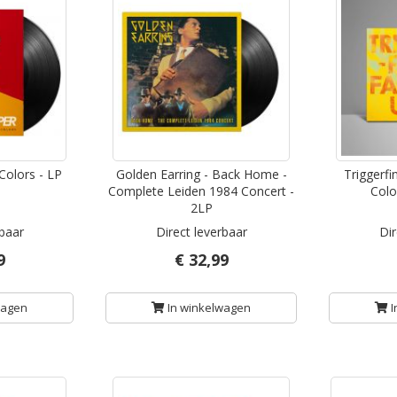
Colors - LP
Golden Earring - Back Home -
Triggerfi
Complete Leiden 1984 Concert -
Colo
2LP
rbaar
Direct leverbaar
Dir
9
€ 32,99
wagen
In winkelwagen
I