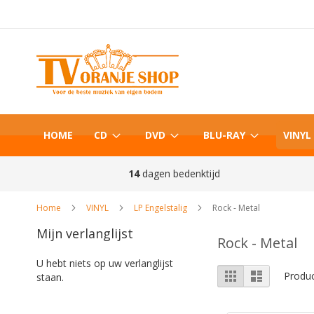
Ga
naar
de
inhoud
HOME
CD
DVD
BLU-RAY
VINYL
14
dagen bedenktijd
Home
VINYL
LP Engelstalig
Rock - Metal
Mijn verlanglijst
Rock - Metal
U hebt niets op uw verlanglijst
Tonen
Foto-
Lijst
Produ
staan.
tabel
als