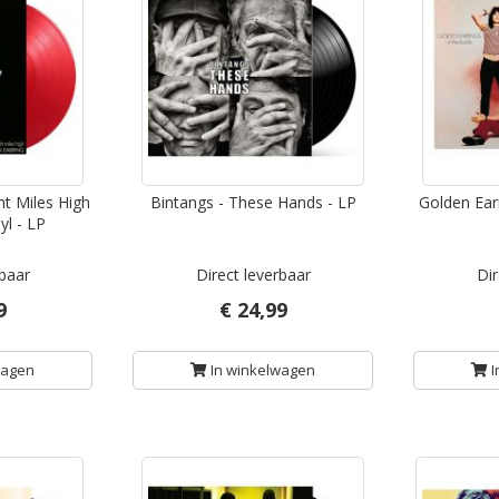
ht Miles High
Bintangs - These Hands - LP
Golden Ear
yl - LP
rbaar
Direct leverbaar
Dir
9
€ 24,99
wagen
In winkelwagen
I