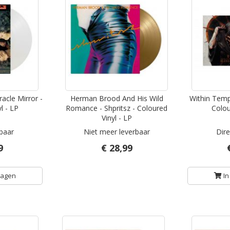
racle Mirror -
Herman Brood And His Wild
Within Temp
l - LP
Romance - Shpritsz - Coloured
Colou
Vinyl - LP
rbaar
Niet meer leverbaar
Dire
9
€ 28,99
wagen
In