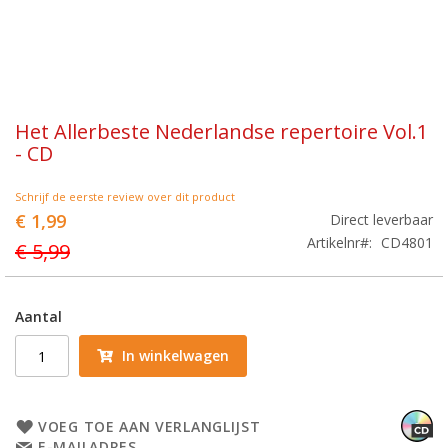
Ga
Het Allerbeste Nederlandse repertoire Vol.1
naar
- CD
het
begin
van
Schrijf de eerste review over dit product
de
Aanbiedingsprijs
€ 1,99
Direct leverbaar
afbeeldingen-
Artikelnr
CD4801
€ 5,99
gallerij
Aantal
In winkelwagen
VOEG TOE AAN VERLANGLIJST
E-MAILADRES