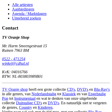
Alle artiesten
Aanbiedingen
Agenda / Marktdagen
Uitgebreid zoeken
Contact
TV Oranje Shop
Mr. Harm Smeengestraat 15
Ruinen 7963 BM
0522 - 471254
winkel@cdhal.nl
KvK: 04016766
BTW: NL-803803989B01
TV Oranje shop
heeft een grote collectie
CD's
,
DVD's
en
Blu-Ray's
in alle genres, van
Nederlandstalig
tot
Klassiek
en van
Engelstalig
Pop
tot
Instrumentaal
en wat te denken van onze uitgebreide
collectie
Duitstalige CD's
en
DVD's
. En natuurlijk niet te vergeten
de genres,
Country
en
Kinderen
.
Verder gaan wij ook met de tijd mee, met een collectie
Blu-Ray
,