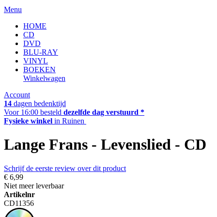
Menu
HOME
CD
DVD
BLU-RAY
VINYL
BOEKEN
Winkelwagen
Account
14
dagen bedenktijd
Voor 16:00 besteld
dezelfde dag verstuurd *
Fysieke winkel
in Ruinen
Lange Frans - Levenslied - CD
Schrijf de eerste review over dit product
€ 6,99
Niet meer leverbaar
Artikelnr
CD11356